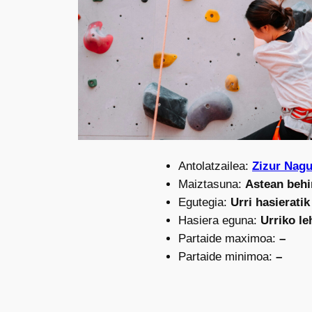
Antolatzailea:
Zizur Nag
Maiztasuna:
Astean behi
Egutegia:
Urri hasieratik
Hasiera eguna:
Urriko l
Partaide maximoa:
–
Partaide minimoa:
–