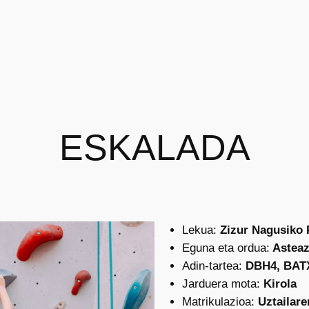
ESKALADA
Lekua:
Zizur Nagusiko 
Eguna eta ordua:
Asteaz
Adin-tartea:
DBH4, BAT
Jarduera mota:
Kirola
Matrikulazioa:
Uztailare