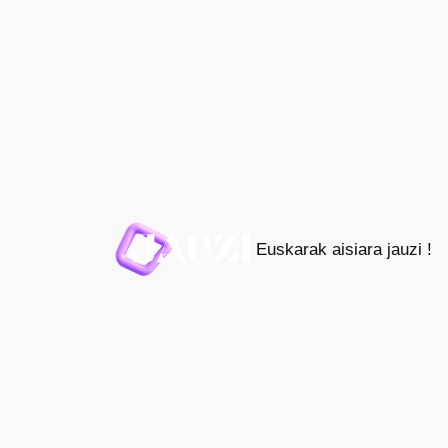
Joan
edukira
Euskarak aisiara jauzi !