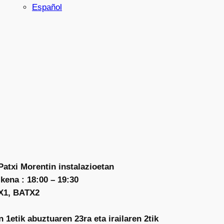
Español
Patxi Morentin instalazioetan
kena : 18:00 – 19:30
X1, BATX2
n 1etik abuztuaren 23ra eta irailaren 2tik