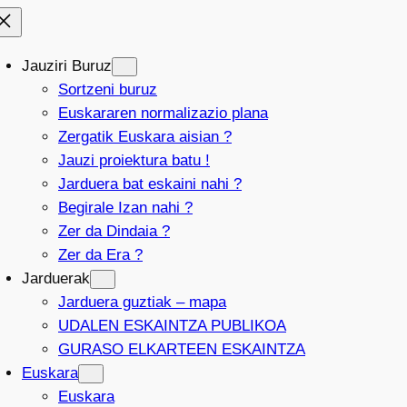
Jauziri Buruz
Sortzeni buruz
Euskararen normalizazio plana
Zergatik Euskara aisian ?
Jauzi proiektura batu !
Jarduera bat eskaini nahi ?
Begirale Izan nahi ?
Zer da Dindaia ?
Zer da Era ?
Jarduerak
Jarduera guztiak – mapa
UDALEN ESKAINTZA PUBLIKOA
GURASO ELKARTEEN ESKAINTZA
Euskara
Euskara