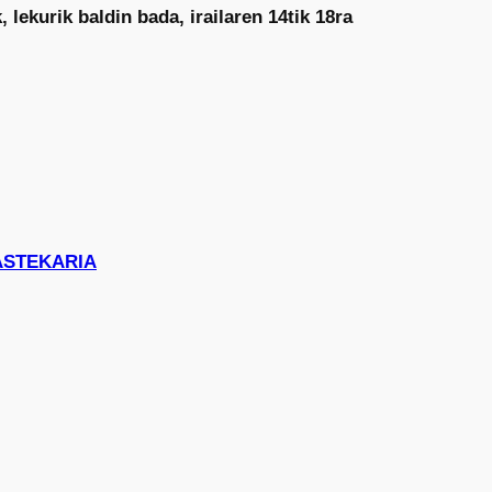
 lekurik baldin bada, irailaren 14tik 18ra
 ASTEKARIA