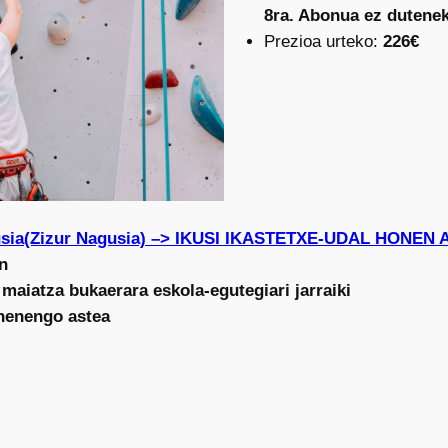
8ra. Abonua ez dutenek,
Prezioa urteko:
226€
usia(Zizur Nagusia) –> IKUSI IKASTETXE-UDAL HONEN
n
 maiatza bukaerara eskola-egutegiari jarraiki
ehenengo astea