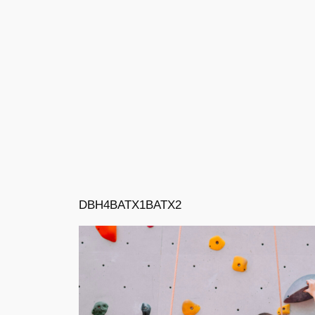
DBH4
BATX1
BATX2