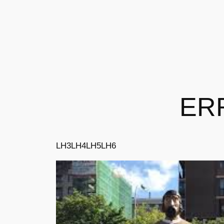
ER
LH3
LH4
LH5
LH6