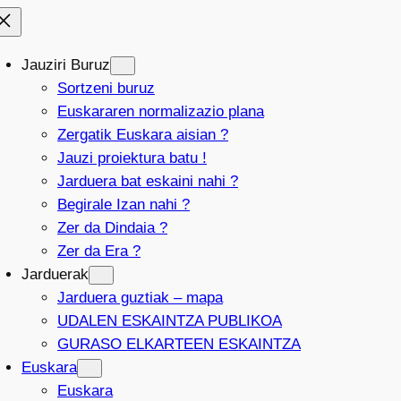
Jauziri Buruz
Sortzeni buruz
Euskararen normalizazio plana
Zergatik Euskara aisian ?
Jauzi proiektura batu !
Jarduera bat eskaini nahi ?
Begirale Izan nahi ?
Zer da Dindaia ?
Zer da Era ?
Jarduerak
Jarduera guztiak – mapa
UDALEN ESKAINTZA PUBLIKOA
GURASO ELKARTEEN ESKAINTZA
Euskara
Euskara