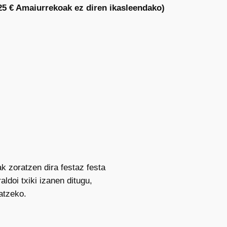
25 € Amaiurrekoak ez diren ikasleendako)
k zoratzen dira festaz festa
aldoi txiki izanen ditugu,
satzeko.