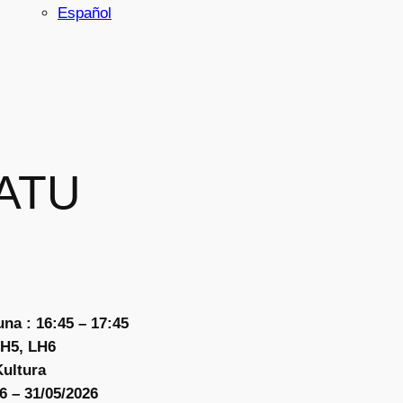
Español
ATU
.
na : 16:45 – 17:45
LH5, LH6
Kultura
6 – 31/05/2026