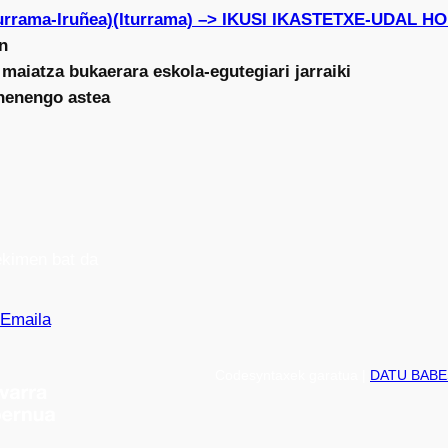
turrama-Iruñea)(Iturrama) –> IKUSI IKASTETXE-UDAL 
n
 maiatza bukaerara eskola-egutegiari jarraiki
ehenengo astea
kimen bat da
Emaila
Codesyntaxek garatua |
DATU BABE