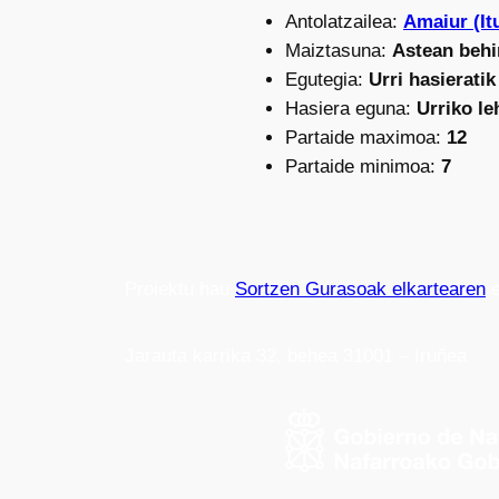
Antolatzailea:
Amaiur (I
Maiztasuna:
Astean behi
Egutegia:
Urri hasieratik
Hasiera eguna:
Urriko l
Partaide maximoa:
12
Partaide minimoa:
7
Proiektu hau
Sortzen Gurasoak elkartearen
e
Jarauta karrika 32, behea 31001 – Iruñea