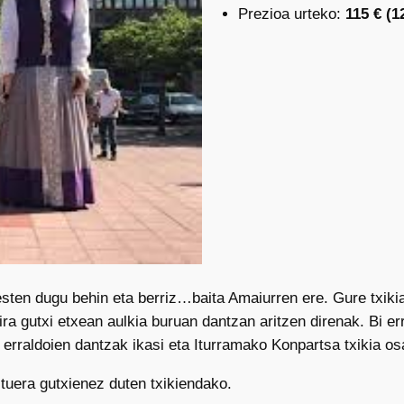
Prezioa urteko:
115 € (1
sten dugu behin eta berriz…baita Amaiurren ere. Gure txikia
ra gutxi etxean aulkia buruan dantzan aritzen direnak. Bi err
, erraldoien dantzak ikasi eta Iturramako Konpartsa txikia o
ltuera gutxienez duten txikiendako.