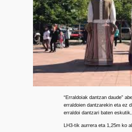
“Erraldoiak dantzan daude” abe
erraldoien dantzarekin eta ez di
erraldoi dantzari baten eskutik
LH3-tik aurrera eta 1,25m ko a