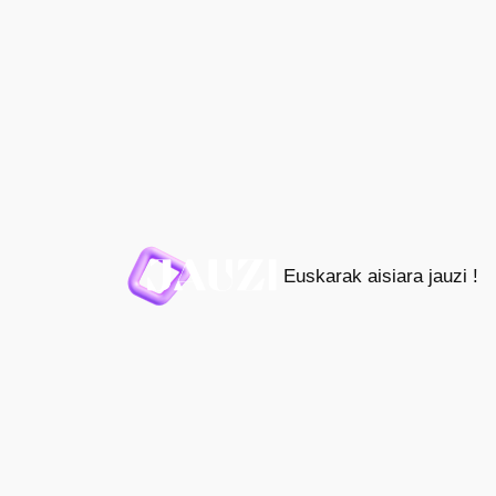
Joan
edukira
Euskarak aisiara jauzi !