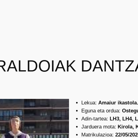
RALDOIAK DANTZ
Lekua:
Amaiur ikastola
Eguna eta ordua:
Ostegu
Adin-tartea:
LH3, LH4, 
Jarduera mota:
Kirola, 
Matrikulazioa:
22/05/202