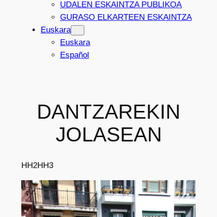
UDALEN ESKAINTZA PUBLIKOA
GURASO ELKARTEEN ESKAINTZA
Euskara
Euskara
Español
DANTZAREKIN
JOLASEAN
HH2
HH3