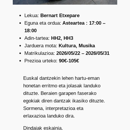
Lekua:
Bernart Etxepare
Eguna eta ordua:
Asteartea : 17:00 –
18:00
Adin-tartea:
HH2, HH3
Jarduera mota:
Kultura, Musika
Matrikulazioa:
2026/05/22 – 2026/05/31
Prezioa urteko:
90€-105€
Euskal dantzekin lehen hartu-eman
honetan erritmo eta jolasak landuko
dituzte. Beraien garapen faserako
egokiak diren dantzak ikasiko dituzte.
Sormena, interpretazioa eta
erlaxazioa landuko dira.
Dindaiak eskainia.