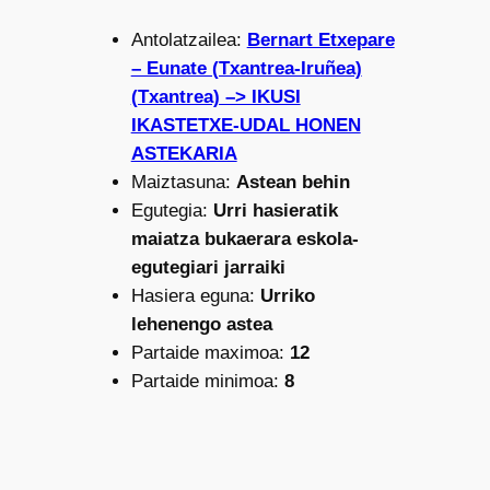
Antolatzailea:
Bernart Etxepare
– Eunate (Txantrea-Iruñea)
(Txantrea) –> IKUSI
IKASTETXE-UDAL HONEN
ASTEKARIA
Maiztasuna:
Astean behin
Egutegia:
Urri hasieratik
maiatza bukaerara eskola-
egutegiari jarraiki
Hasiera eguna:
Urriko
lehenengo astea
Partaide maximoa:
12
Partaide minimoa:
8