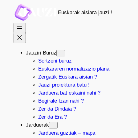
Joan
Euskarak aisiara jauzi !
edukira
Jauziri Buruz
Sortzeni buruz
Euskararen normalizazio plana
Zergatik Euskara aisian ?
Jauzi proiektura batu !
Jarduera bat eskaini nahi ?
Begirale Izan nahi ?
Zer da Dindaia ?
Zer da Era ?
Jarduerak
Jarduera guztiak – mapa