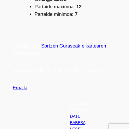
Partaide maximoa:
12
Partaide minimoa:
7
Proiektu hau
Sortzen Gurasoak elkartearen
ekimen bat da
Jarauta karrika 32, behea 31001 – Iruñea
Emaila
Codesyntaxek
garatua |
DATU
BABESA
|