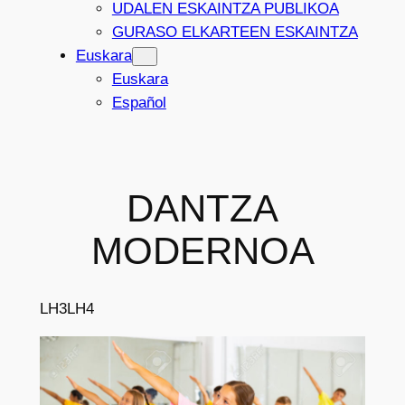
UDALEN ESKAINTZA PUBLIKOA
GURASO ELKARTEEN ESKAINTZA
Euskara
Euskara
Español
DANTZA
MODERNOA
LH3
LH4