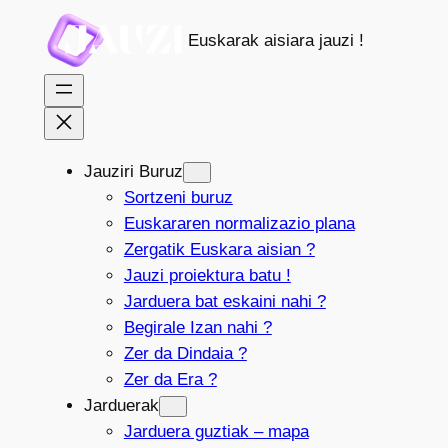
Joan
Euskarak aisiara jauzi !
edukira
Jauziri Buruz
Sortzeni buruz
Euskararen normalizazio plana
Zergatik Euskara aisian ?
Jauzi proiektura batu !
Jarduera bat eskaini nahi ?
Begirale Izan nahi ?
Zer da Dindaia ?
Zer da Era ?
Jarduerak
Jarduera guztiak – mapa