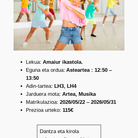
Lekua:
Amaiur ikastola.
Eguna eta ordua:
Asteartea : 12:50 –
13:50
Adin-tartea:
LH3, LH4
Jarduera mota:
Artea, Musika
Matrikulazioa:
2026/05/22 – 2026/05/31
Prezioa urteko:
115€
Dantza eta kirola