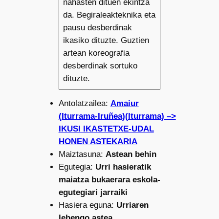
nahasten dituen ekintza
da. Begiraleakteknika eta
pausu desberdinak
ikasiko dituzte. Guztien
artean koreografia
desberdinak sortuko
dituzte.
Antolatzailea:
Amaiur
(Iturrama-Iruñea)(Iturrama) –>
IKUSI IKASTETXE-UDAL
HONEN ASTEKARIA
Maiztasuna:
Astean behin
Egutegia:
Urri hasieratik
maiatza bukaerara eskola-
egutegiari jarraiki
Hasiera eguna:
Urriaren
lehengo astea