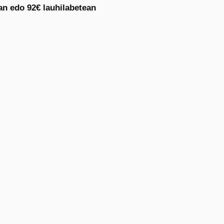
an edo 92€ lauhilabetean