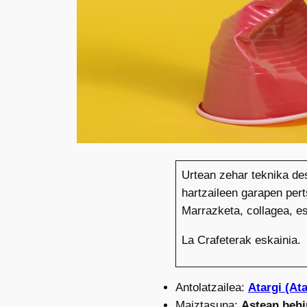
Urtean zehar teknika des
hartzaileen garapen pert
Marrazketa, collagea, 
La Crafeterak eskainia.
Antolatzailea:
Atargi (A
Maiztasuna:
Astean behi