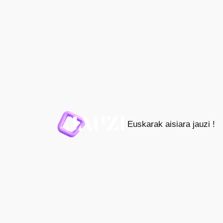
Joan
edukira
Euskarak aisiara jauzi !