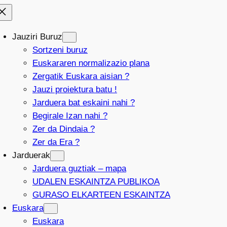
Jauziri Buruz
Sortzeni buruz
Euskararen normalizazio plana
Zergatik Euskara aisian ?
Jauzi proiektura batu !
Jarduera bat eskaini nahi ?
Begirale Izan nahi ?
Zer da Dindaia ?
Zer da Era ?
Jarduerak
Jarduera guztiak – mapa
UDALEN ESKAINTZA PUBLIKOA
GURASO ELKARTEEN ESKAINTZA
Euskara
Euskara