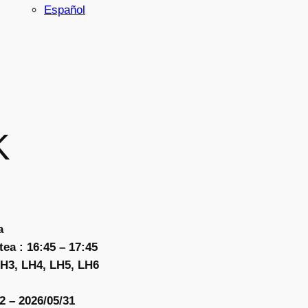
Español
K
a
ea : 16:45 – 17:45
LH3, LH4, LH5, LH6
2 – 2026/05/31