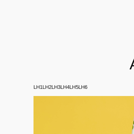
LH1
LH2
LH3
LH4
LH5
LH6