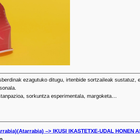
berdinak ezagutuko ditugu, irtenbide sortzaileak sustatuz, e
sonala.
estanpazioa, sorkuntza esperimentala, margoketa…
tarrabia)(Atarrabia) –> IKUSI IKASTETXE-UDAL HONEN
n