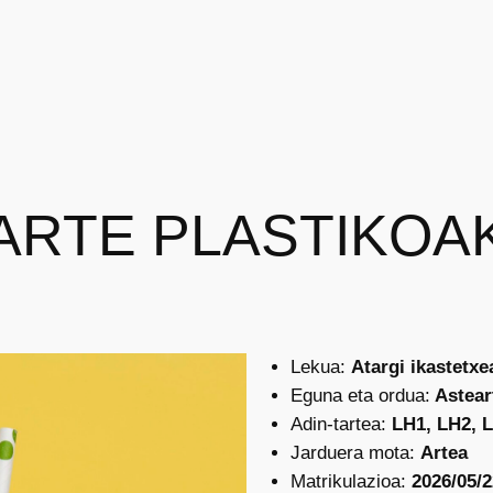
ARTE PLASTIKOA
Lekua:
Atargi ikastetxe
Eguna eta ordua:
Asteart
Adin-tartea:
LH1, LH2, 
Jarduera mota:
Artea
Matrikulazioa:
2026/05/2