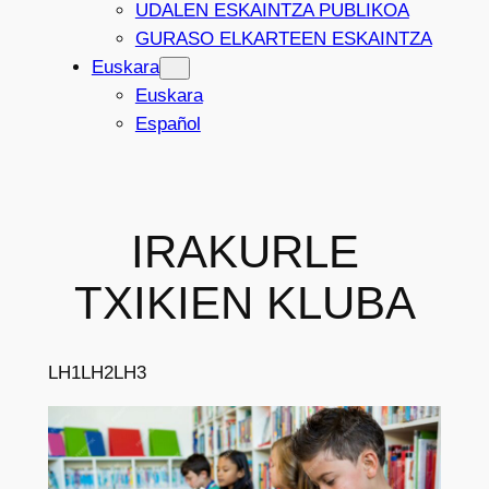
UDALEN ESKAINTZA PUBLIKOA
GURASO ELKARTEEN ESKAINTZA
Euskara
Euskara
Español
IRAKURLE
TXIKIEN KLUBA
LH1
LH2
LH3