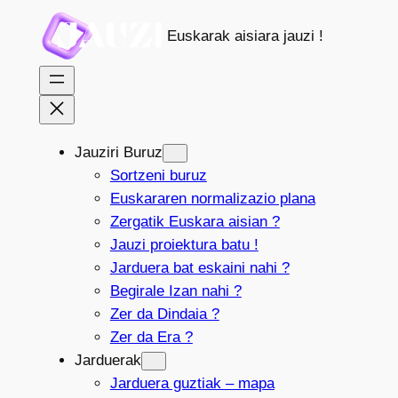
Joan
Euskarak aisiara jauzi !
edukira
Jauziri Buruz
Sortzeni buruz
Euskararen normalizazio plana
Zergatik Euskara aisian ?
Jauzi proiektura batu !
Jarduera bat eskaini nahi ?
Begirale Izan nahi ?
Zer da Dindaia ?
Zer da Era ?
Jarduerak
Jarduera guztiak – mapa