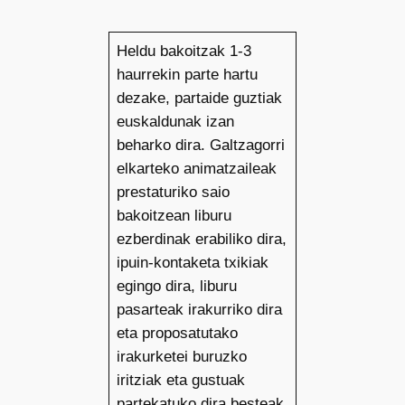
Heldu bakoitzak 1-3
haurrekin parte hartu
dezake, partaide guztiak
euskaldunak izan
beharko dira. Galtzagorri
elkarteko animatzaileak
prestaturiko saio
bakoitzean liburu
ezberdinak erabiliko dira,
ipuin-kontaketa txikiak
egingo dira, liburu
pasarteak irakurriko dira
eta proposatutako
irakurketei buruzko
iritziak eta gustuak
partekatuko dira besteak