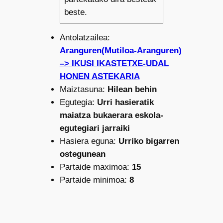
beste.
Antolatzailea:
Aranguren(Mutiloa-Aranguren)
–> IKUSI IKASTETXE-UDAL
HONEN ASTEKARIA
Maiztasuna:
Hilean behin
Egutegia:
Urri hasieratik
maiatza bukaerara eskola-
egutegiari jarraiki
Hasiera eguna:
Urriko bigarren
ostegunean
Partaide maximoa:
15
Partaide minimoa:
8