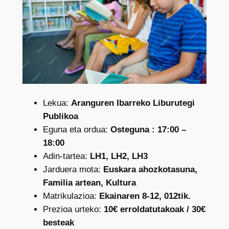
Lekua:
Aranguren Ibarreko Liburutegi
Publikoa
Eguna eta ordua:
Osteguna : 17:00 –
18:00
Adin-tartea:
LH1, LH2, LH3
Jarduera mota:
Euskara ahozkotasuna,
Familia artean, Kultura
Matrikulazioa:
Ekainaren 8-12, 012tik.
Prezioa urteko:
10€ erroldatutakoak / 30€
besteak