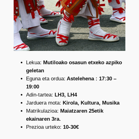
Lekua:
Mutiloako osasun etxeko azpiko
geletan
Eguna eta ordua:
Astelehena : 17:30 –
19:00
Adin-tartea:
LH3, LH4
Jarduera mota:
Kirola, Kultura, Musika
Matrikulazioa:
Maiatzaren 25etik
ekainaren 3ra.
Prezioa urteko:
10-30€