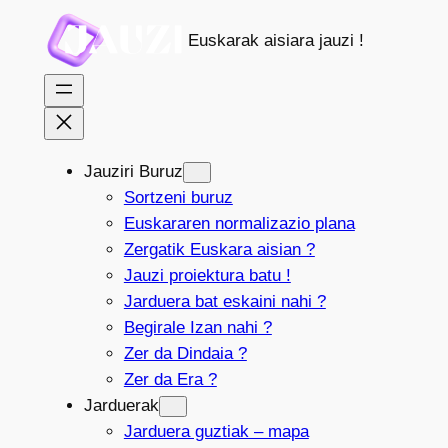
Joan
Euskarak aisiara jauzi !
edukira
Jauziri Buruz
Sortzeni buruz
Euskararen normalizazio plana
Zergatik Euskara aisian ?
Jauzi proiektura batu !
Jarduera bat eskaini nahi ?
Begirale Izan nahi ?
Zer da Dindaia ?
Zer da Era ?
Jarduerak
Jarduera guztiak – mapa