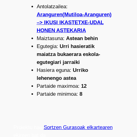
Antolatzailea:
Aranguren(Mutiloa-Aranguren)
–> IKUSI IKASTETXE-UDAL
HONEN ASTEKARIA
Maiztasuna:
Astean behin
Egutegia:
Urri hasieratik
maiatza bukaerara eskola-
egutegiari jarraiki
Hasiera eguna:
Urriko
lehenengo astea
Partaide maximoa:
12
Partaide minimoa:
8
Proiektu hau
Sortzen Gurasoak elkartearen
ekimen bat da