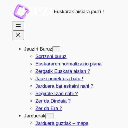
Joan
Euskarak aisiara jauzi !
edukira
Jauziri Buruz
Sortzeni buruz
Euskararen normalizazio plana
Zergatik Euskara aisian ?
Jauzi proiektura batu !
Jarduera bat eskaini nahi ?
Begirale Izan nahi ?
Zer da Dindaia ?
Zer da Era ?
Jarduerak
Jarduera guztiak – mapa