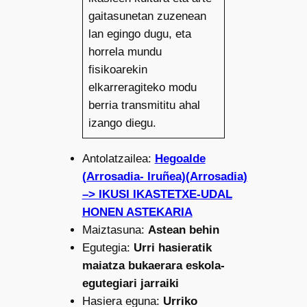
gaitasunetan zuzenean
lan egingo dugu, eta
horrela mundu
fisikoarekin
elkarreragiteko modu
berria transmititu ahal
izango diegu.
Antolatzailea:
Hegoalde
(Arrosadia- Iruñea)(Arrosadia)
–> IKUSI IKASTETXE-UDAL
HONEN ASTEKARIA
Maiztasuna:
Astean behin
Egutegia:
Urri hasieratik
maiatza bukaerara eskola-
egutegiari jarraiki
Hasiera eguna:
Urriko