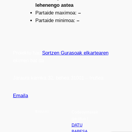
lehenengo astea
Partaide maximoa:
–
Partaide minimoa:
–
Proiektu hau
Sortzen Gurasoak elkartearen
ekimen bat da
Jarauta karrika 32, behea 31001 – Iruñea
Emaila
Codesyntaxek
garatua |
DATU
BABESA
|