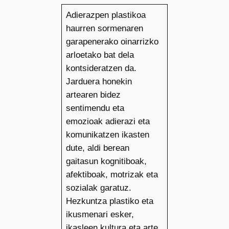
Adierazpen plastikoa
haurren sormenaren
garapenerako oinarrizko
arloetako bat dela
kontsideratzen da.
Jarduera honekin
artearen bidez
sentimendu eta
emozioak adierazi eta
komunikatzen ikasten
dute, aldi berean
gaitasun kognitiboak,
afektiboak, motrizak eta
sozialak garatuz.
Hezkuntza plastiko eta
ikusmenari esker,
ikasleen kultura eta arte