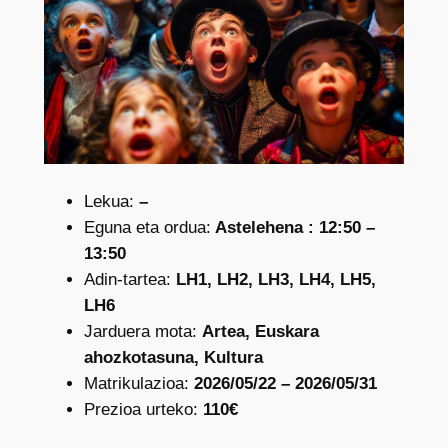
Lekua:
–
Eguna eta ordua:
Astelehena : 12:50 –
13:50
Adin-tartea:
LH1, LH2, LH3, LH4, LH5,
LH6
Jarduera mota:
Artea, Euskara
ahozkotasuna, Kultura
Matrikulazioa:
2026/05/22 – 2026/05/31
Prezioa urteko:
110€