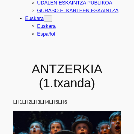
UDALEN ESKAINTZA PUBLIKOA
GURASO ELKARTEEN ESKAINTZA
Euskara
Euskara
Español
ANTZERKIA
(1.txanda)
LH1
LH2
LH3
LH4
LH5
LH6