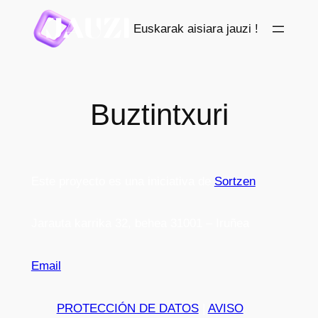
Saltar
Euskarak aisiara jauzi !
al
contenido
Buztintxuri
Este proyecto es una iniciativa de
Sortzen
Jarauta karrika 32, behea 31001 – Iruñea
Email
PROTECCIÓN DE DATOS
|
AVISO