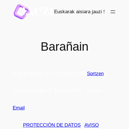
Saltar
Euskarak aisiara jauzi !
al
contenido
Barañain
Este proyecto es una iniciativa de
Sortzen
Jarauta karrika 32, behea 31001 – Iruñea
Email
PROTECCIÓN DE DATOS
|
AVISO