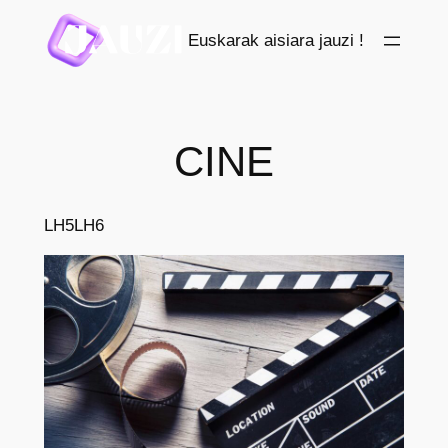
Saltar
Euskarak aisiara jauzi !
al
contenido
CINE
LH5
LH6