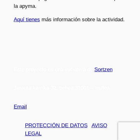
la apyma.
Aquí tienes
más información sobre la actividad.
Este proyecto es una iniciativa de
Sortzen
Jarauta karrika 32, behea 31001 – Iruñea
Email
PROTECCIÓN DE DATOS
|
AVISO
LEGAL