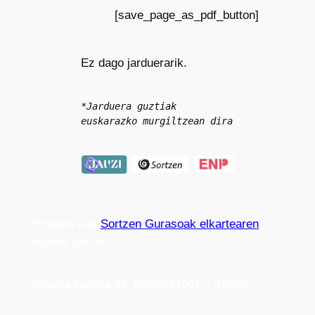
[save_page_as_pdf_button]
Ez dago jarduerarik.
*Jarduera guztiak 
euskarazko murgiltzean dira
Proiektu hau
Sortzen Gurasoak elkartearen
ekimen bat da
Jarauta karrika 32, behea 31001 – Iruñea