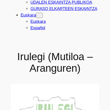
UDALEN ESKAINTZA PUBLIKOA
GURASO ELKARTEEN ESKAINTZA
Euskara
Euskara
Español
Irulegi (Mutiloa –
Aranguren)