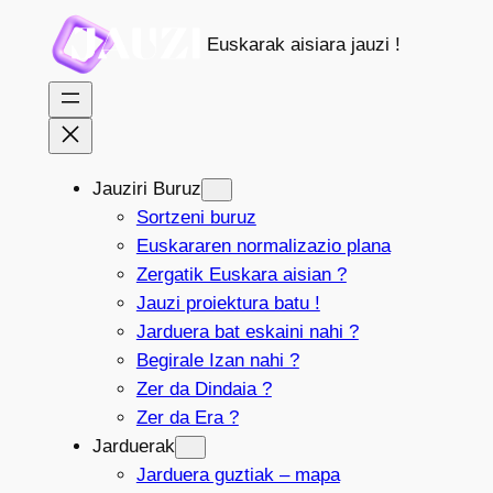
Joan
Euskarak aisiara jauzi !
edukira
Jauziri Buruz
Sortzeni buruz
Euskararen normalizazio plana
Zergatik Euskara aisian ?
Jauzi proiektura batu !
Jarduera bat eskaini nahi ?
Begirale Izan nahi ?
Zer da Dindaia ?
Zer da Era ?
Jarduerak
Jarduera guztiak – mapa