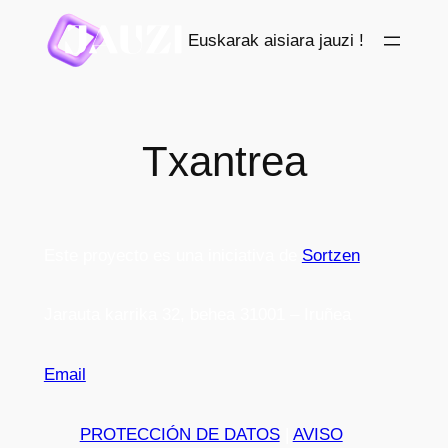
Saltar
Euskarak aisiara jauzi !
al
contenido
Txantrea
Este proyecto es una iniciativa de
Sortzen
Jarauta karrika 32, behea 31001 – Iruñea
Email
PROTECCIÓN DE DATOS
|
AVISO