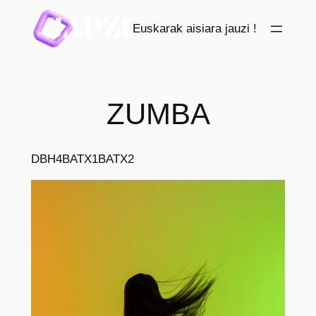
Saltar
Euskarak aisiara jauzi !
al
contenido
ZUMBA
DBH4
BATX1
BATX2