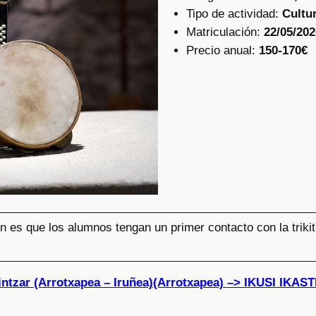
Tipo de actividad:
Cultu
Matriculación:
22/05/202
Precio anual:
150-170€
ón es que los alumnos tengan un primer contacto con la triki
aintzar (Arrotxapea – Iruñea)(Arrotxapea) –> IKUSI I