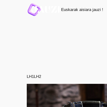
Saltar
Euskarak aisiara jauzi !
al
contenido
LH1
LH2