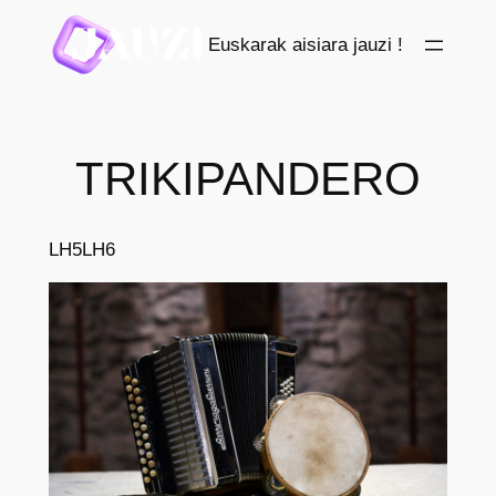
Saltar
Euskarak aisiara jauzi !
al
contenido
TRIKIPANDERO
LH5
LH6