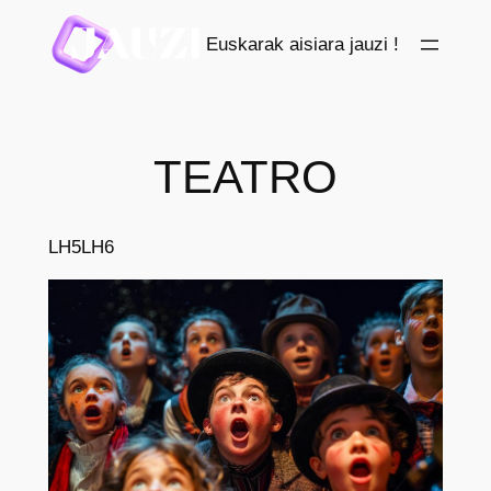
Saltar
Euskarak aisiara jauzi !
al
contenido
TEATRO
LH5
LH6