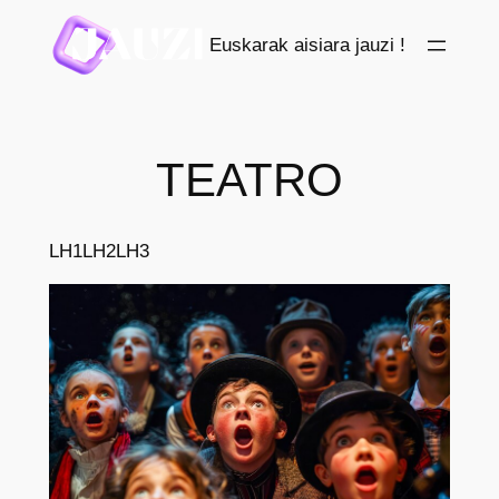
Saltar
Euskarak aisiara jauzi !
al
contenido
TEATRO
LH1
LH2
LH3