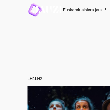
Saltar
Euskarak aisiara jauzi !
al
contenido
LH1
LH2