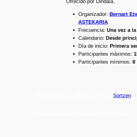
Ofrecido por Dindaia.
Organizador:
Bernart Et
ASTEKARIA
Frecuencia:
Una vez a l
Calendario:
Desde princi
Día de inicio:
Primera se
Participantes máximos:
1
Participantes mínimos:
8
Este proyecto es una iniciativa de
Sortzen
Jarauta karrika 32, behea 31001 – Iruñea