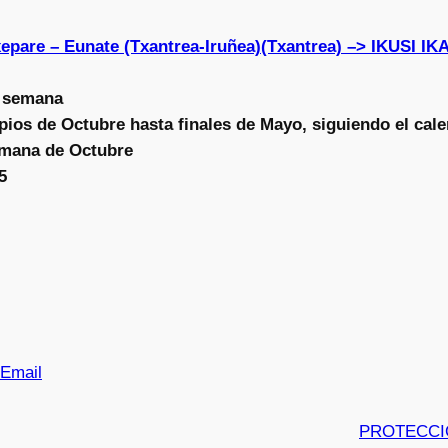
xepare – Eunate (Txantrea-Iruñea)(Txantrea) –> IKUS
a semana
pios de Octubre hasta finales de Mayo, siguiendo el cale
mana de Octubre
5
Email
PROTECCI