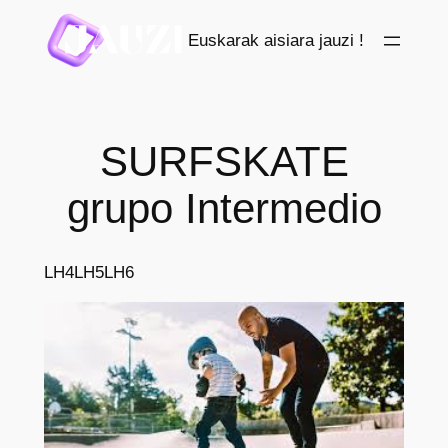
Saltar
Euskarak aisiara jauzi !
al
contenido
SURFSKATE
grupo Intermedio
LH4
LH5
LH6