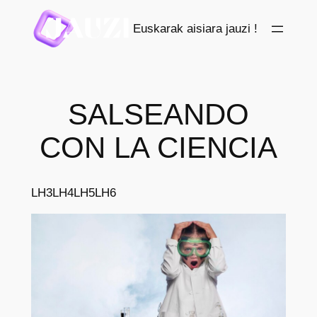
Saltar
Euskarak aisiara jauzi !
al
contenido
SALSEANDO
CON LA CIENCIA
LH3
LH4
LH5
LH6