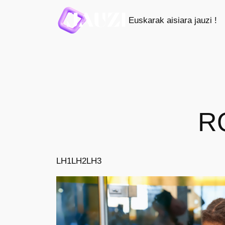
Saltar
Euskarak aisiara jauzi !
al
contenido
R
LH1
LH2
LH3