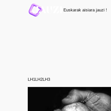
Saltar
Euskarak aisiara jauzi !
al
contenido
LH1
LH2
LH3