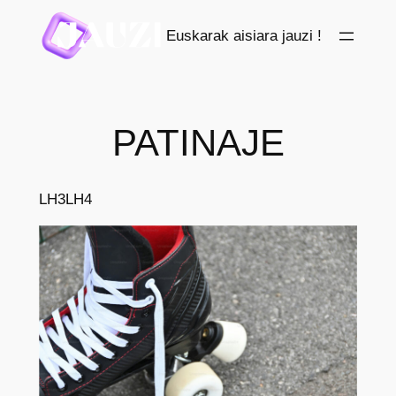
Saltar
Euskarak aisiara jauzi !
al
contenido
PATINAJE
LH3
LH4