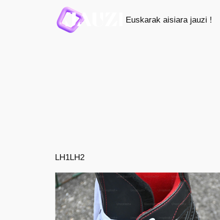
Saltar
Euskarak aisiara jauzi !
al
contenido
LH1
LH2