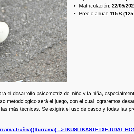
Matriculación:
22/05/202
Precio anual:
115 € (12
a el desarrollo psicomotriz del niño y la niña, especialment
rso metodológico será el juego, con el cual lograremos desarr
las más técnicas. Se exigirá el uso de casco y todas las p
turrama-Iruñea)(Iturrama) –> IKUSI IKASTETXE-UDAL 