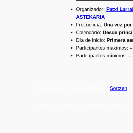
Organizador:
Patxi Larr
ASTEKARIA
Frecuencia:
Una vez por
Calendario:
Desde princi
Día de inicio:
Primera se
Participantes máximos:
–
Participantes mínimos:
–
Este proyecto es una iniciativa de
Sortzen
Jarauta karrika 32, behea 31001 – Iruñea