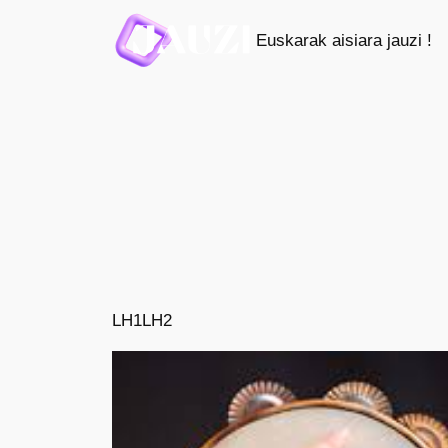
Saltar
Euskarak aisiara jauzi !
al
contenido
LH1
LH2