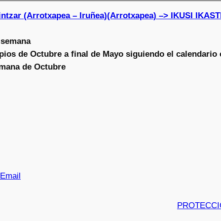
aintzar (Arrotxapea – Iruñea)(Arrotxapea) –> IKUSI I
 semana
pios de Octubre a final de Mayo siguiendo el calendario 
mana de Octubre
Email
PROTECCI