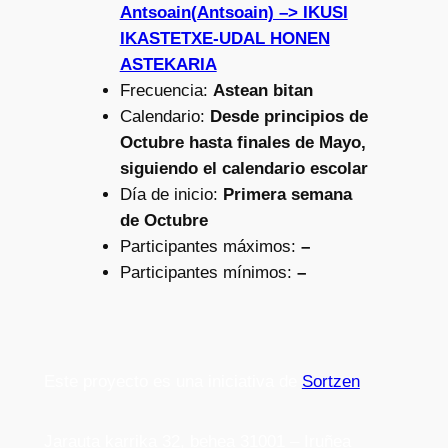
Antsoain(Antsoain) –> IKUSI
IKASTETXE-UDAL HONEN
ASTEKARIA
Frecuencia:
Astean bitan
Calendario:
Desde principios de
Octubre hasta finales de Mayo,
siguiendo el calendario escolar
Día de inicio:
Primera semana
de Octubre
Participantes máximos:
–
Participantes mínimos:
–
Este proyecto es una iniciativa de
Sortzen
Jarauta karrika 32, behea 31001 – Iruñea