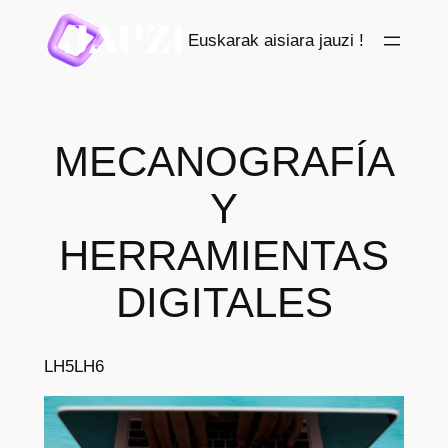
Saltar
Euskarak aisiara jauzi !
al
contenido
MECANOGRAFÍA
Y
HERRAMIENTAS
DIGITALES
LH5
LH6