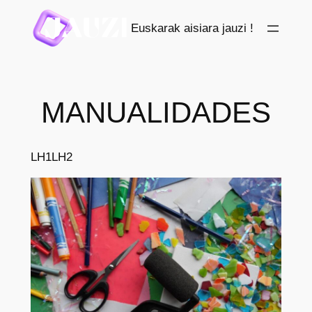
Saltar
Euskarak aisiara jauzi !
al
contenido
MANUALIDADES
LH1
LH2