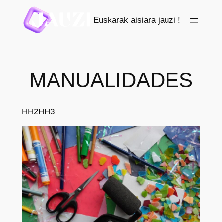
Saltar
Euskarak aisiara jauzi !
al
contenido
MANUALIDADES
HH2
HH3