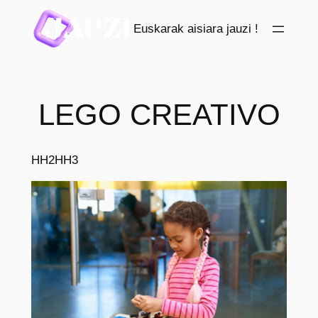
Saltar
Euskarak aisiara jauzi !
al
contenido
LEGO CREATIVO
HH2
HH3