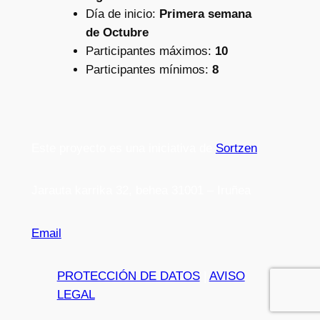
Día de inicio:
Primera semana
de Octubre
Participantes máximos:
10
Participantes mínimos:
8
Este proyecto es una iniciativa de
Sortzen
Jarauta karrika 32, behea 31001 – Iruñea
Email
PROTECCIÓN DE DATOS
|
AVISO
LEGAL