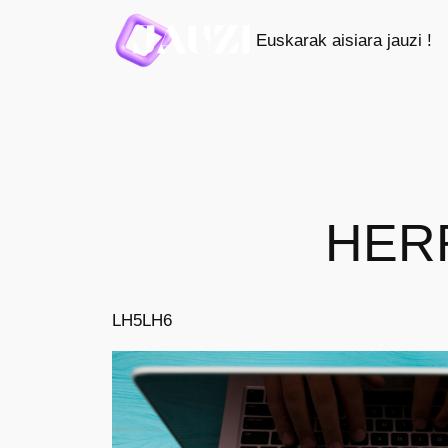
Saltar
Euskarak aisiara jauzi !
al
contenido
HER
LH5
LH6