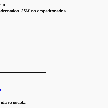
nio
adronados. 256€ no empadronados
A
ndario escolar