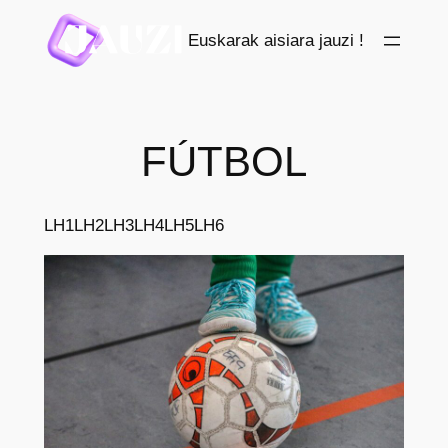
Saltar
Euskarak aisiara jauzi !
al
contenido
FÚTBOL
LH1
LH2
LH3
LH4
LH5
LH6