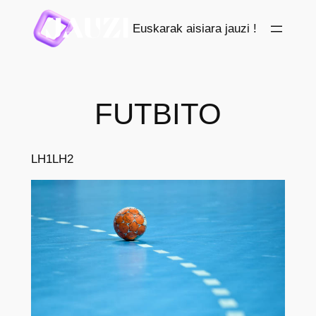
Saltar
Euskarak aisiara jauzi !
al
contenido
FUTBITO
LH1
LH2