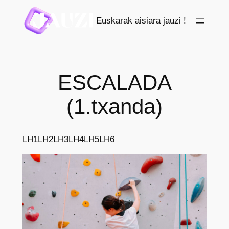
Saltar
Euskarak aisiara jauzi !
al
contenido
ESCALADA
(1.txanda)
LH1
LH2
LH3
LH4
LH5
LH6