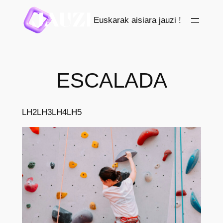
Saltar
Euskarak aisiara jauzi !
al
contenido
ESCALADA
LH2
LH3
LH4
LH5