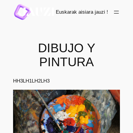
Saltar
Euskarak aisiara jauzi !
al
contenido
DIBUJO Y
PINTURA
HH3
LH1
LH2
LH3