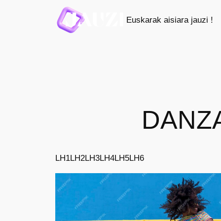
Saltar
Euskarak aisiara jauzi !
al
contenido
DANZA
LH1
LH2
LH3
LH4
LH5
LH6