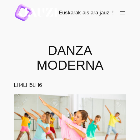
Saltar
Euskarak aisiara jauzi !
al
contenido
DANZA
MODERNA
LH4
LH5
LH6