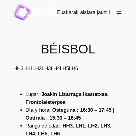
Saltar
Euskarak aisiara jauzi !
al
contenido
BÉISBOL
HH3
LH1
LH2
LH3
LH4
LH5
LH6
Lugar:
Joakin Lizarraga ikastetxea.
Frontoia/aterpea
Día y hora:
Osteguna : 16:30 – 17:45 |
Ostirala : 15:30 – 16:45
Rango de edad:
HH3, LH1, LH2, LH3,
LH4, LH5, LH6