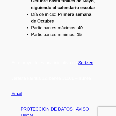
Octubre hasta finales de Mayo,
siguiendo el calendario escolar
Día de inicio:
Primera semana
de Octubre
Participantes máximos:
40
Participantes mínimos:
15
Este proyecto es una iniciativa de
Sortzen
Jarauta karrika 32, behea 31001 – Iruñea
Email
PROTECCIÓN DE DATOS
|
AVISO
LEGAL