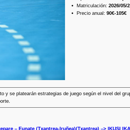
Matriculación:
2026/05/2
Precio anual:
90€-105€
to y se platearán estrategias de juego según el nivel del gr
orte.
xepare – Eunate (Txantrea-Iruñea)(Txantrea) –> IKUS