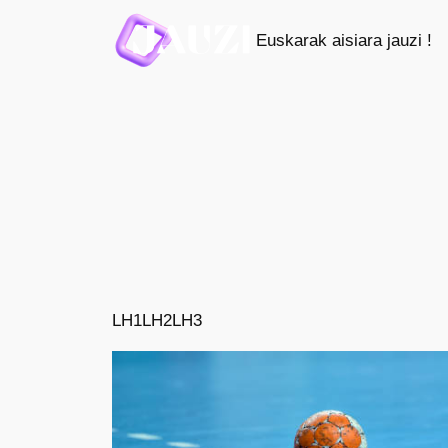
Saltar
Euskarak aisiara jauzi !
al
contenido
LH1
LH2
LH3