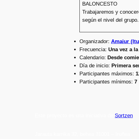
BALONCESTO
Trabajaremos y conocere
según el nivel del grupo.
Organizador:
Amaiur (I
Frecuencia:
Una vez a l
Calendario:
Desde comien
Día de inicio:
Primera se
Participantes máximos:
1
Participantes mínimos:
7
Este proyecto es una iniciativa de
Sortzen
Jarauta karrika 32, behea 31001 – Iruñea