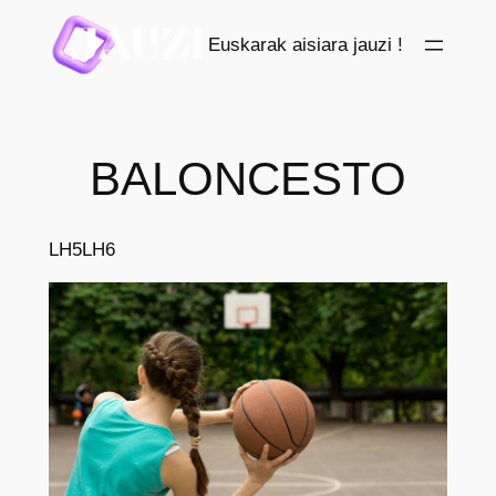
Saltar
Euskarak aisiara jauzi !
al
contenido
BALONCESTO
LH5
LH6