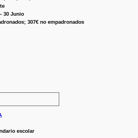
te
– 30 Junio
adronados; 307€ no empadronados
A
ndario escolar