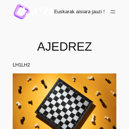
Saltar
Euskarak aisiara jauzi !
al
contenido
AJEDREZ
LH1
LH2